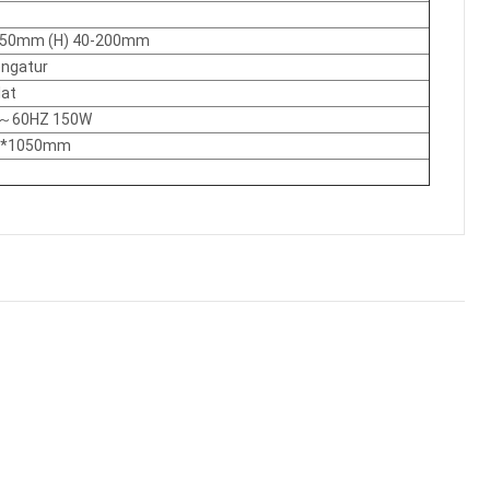
150mm (H) 40-200mm
engatur
lat
0～60HZ 150W
0*1050mm