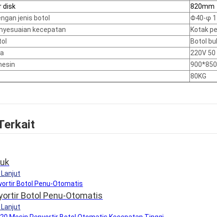
 disk
820mm
ngan jenis botol
Φ40-φ 
nyesuaian kecepatan
Kotak p
tol
Botol bu
ya
220V 5
mesin
900*85
80KG
Terkait
duk
 Lanjut
yortir Botol Penu-Otomatis
 Lanjut