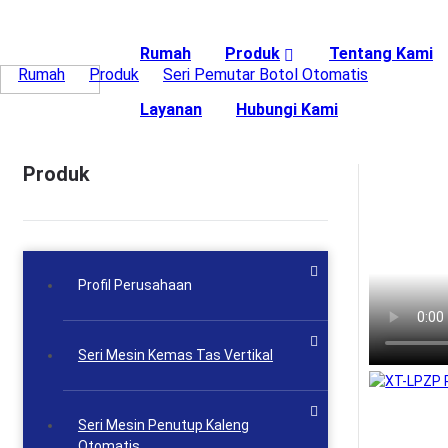
Rumah
Produk
Tentang Kami
Rumah
>
Produk
>
Seri Pemutar Botol Otomatis
>
XT-LPZ
Layanan
Hubungi Kami
Produk
Profil Perusahaan
Seri Mesin Kemas Tas Vertikal
Seri Mesin Penutup Kaleng
Otomatis