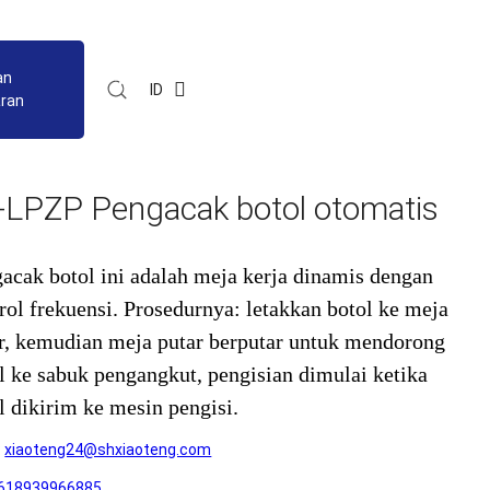
an
ID
ran
-LPZP Pengacak botol otomatis
acak botol ini adalah meja kerja dinamis dengan
rol frekuensi. Prosedurnya: letakkan botol ke meja
r, kemudian meja putar berputar untuk mendorong
l ke sabuk pengangkut, pengisian dimulai ketika
l dikirim ke mesin pengisi.
:
xiaoteng24@shxiaoteng.com
618939966885