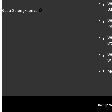
Se
Bu
Baca Selengkapnya
Se
Pa
Se
Ot
Se
St
Me
Hak Cipta