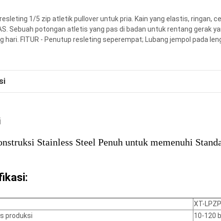
esleting 1/5 zip atletik pullover untuk pria. Kain yang elastis, ringan
AS. Sebuah potongan atletis yang pas di badan untuk rentang gerak ya
g hari. FITUR - Penutup resleting seperempat; Lubang jempol pada le
si
i
nstruksi Stainless Steel Penuh untuk memenuhi Stand
ikasi:
XT-LPZ
s produksi
10-120 