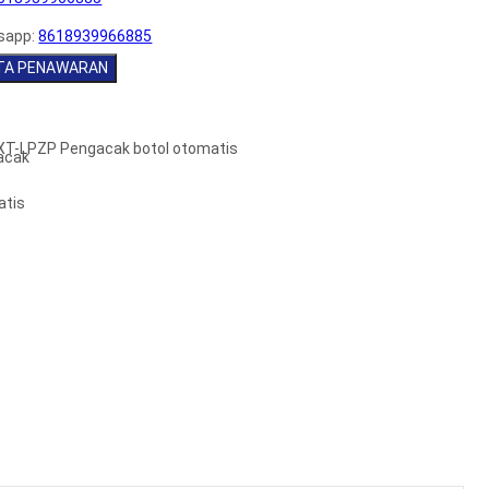
sapp:
8618939966885
TA PENAWARAN
XT-LPZP Pengacak botol otomatis