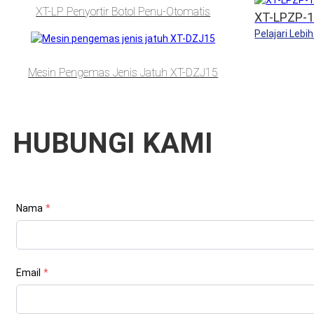
XT-LP Penyortir Botol Penu-Otomatis
XT-LPZP-1
Pelajari Lebih
Mesin Pengemas Jenis Jatuh XT-DZJ15
HUBUNGI KAMI
Nama
*
Email
*