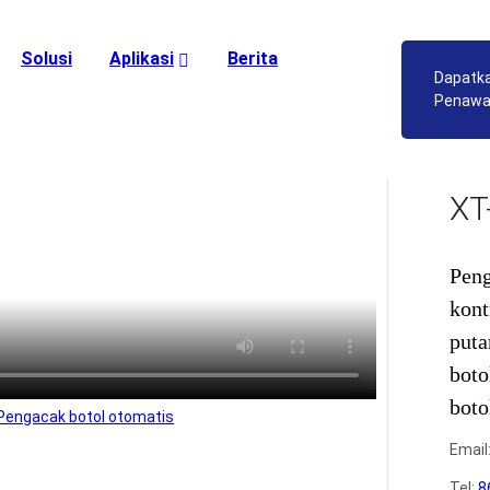
Solusi
Aplikasi
Berita
Dapatk
P Pengacak botol otomatis
Penawa
XT
Peng
kont
puta
boto
boto
Email
Tel:
8