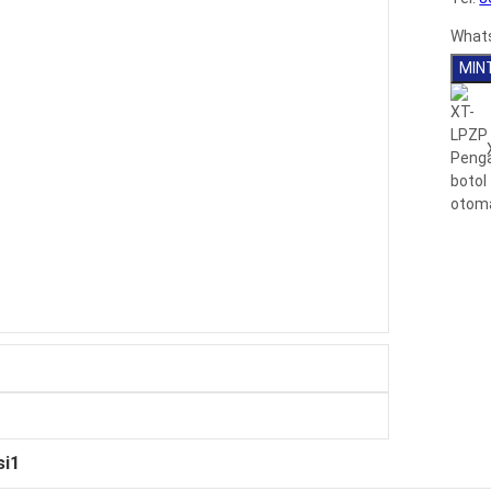
What
MIN
si1