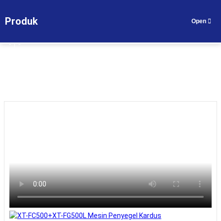
Rumah
>
Produk
>
Seri Mesin Penyegelan Karton Otomatis
Produk
Dapatkan Penawaran
ID
>
XT-FC500+XT-FG500L Mesin Penyegel Kardus Otomatis serupa
"工"