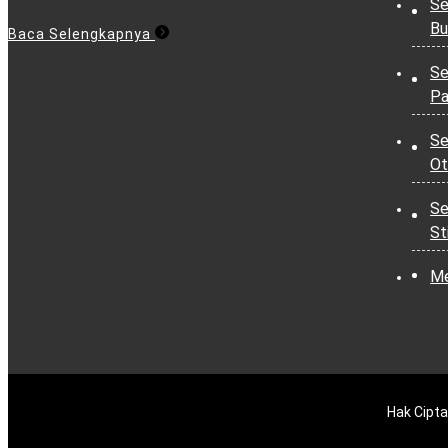
Se
Bu
Baca Selengkapnya
Se
Pa
Se
Ot
Se
St
Me
Hak Cipta