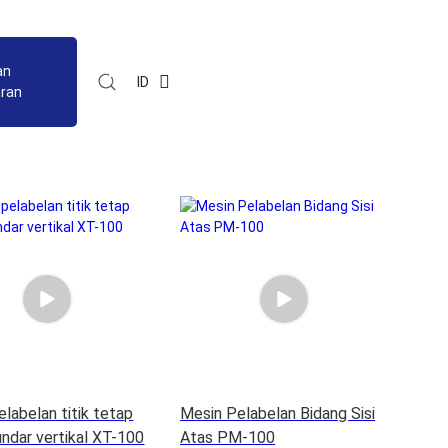
an
ID
ran
labelan titik tetap
Mesin Pelabelan Bidang Sisi
undar vertikal XT-100
Atas PM-100