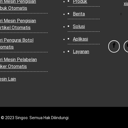
ri Mesin Pengisian
Produk
x
buk Otomatis
Berita
ri Mesin Pengisian
Solusi
rtikel Otomatis
Aplikasi
ri Pengurai Botol
omatis
Layanan
ri Mesin Pelabelan
iker Otomatis
sin Lain
 © 2023 Singoo. Semua Hak Dilindungi.