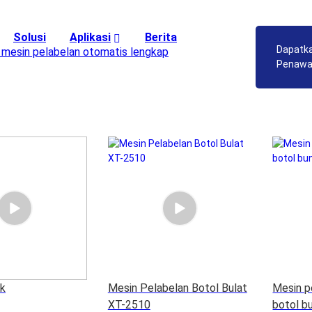
Solusi
Aplikasi
Berita
Dapatk
i mesin pelabelan otomatis lengkap
Penawa
uk
Mesin Pelabelan Botol Bulat
Mesin pe
XT-2510
botol b