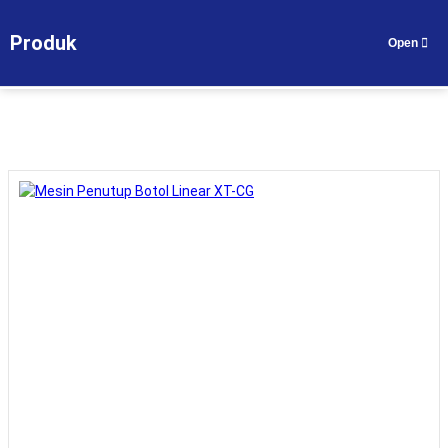
Rumah
>
Produk
>
Seri mesin penutup otomatis
>
Produk
Dapatkan Penawaran
ID
Mesin Penutup Botol Linear XT-CG